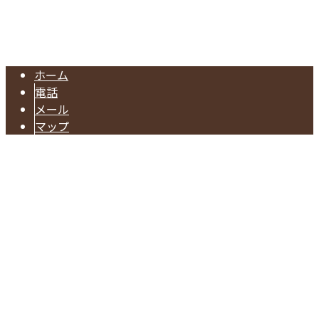
一般貨物の運送会社は株式会社セブンス・ライン｜愛知県名
Copyright © 株式会社セブンス・ライン. All rights reserved.
ホーム
電話
メール
マップ